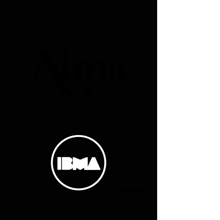
A vida não é exatamente como
esperamos. Pode ser que você queira
apoio e, se for esse o caso, temos um
Centro de Aconselhamento, com
pastores e psicólogos dispostos a lhe
atender. Entre em contato conosco pelos
dados abaixo.
Horário comercial:
11 4195.4645
24 horas:
11 94537-1746
(Whatsapp)